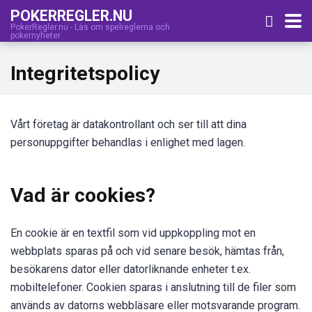
POKERREGLER.NU
PokerRegler.nu - Läs om spelreglerna och
pokernyheter
Integritetspolicy
Vårt företag är datakontrollant och ser till att dina
personuppgifter behandlas i enlighet med lagen.
Vad är cookies?
En cookie är en textfil som vid uppkoppling mot en
webbplats sparas på och vid senare besök, hämtas från,
besökarens dator eller datorliknande enheter t.ex.
mobiltelefoner. Cookien sparas i anslutning till de filer som
används av datorns webbläsare eller motsvarande program.