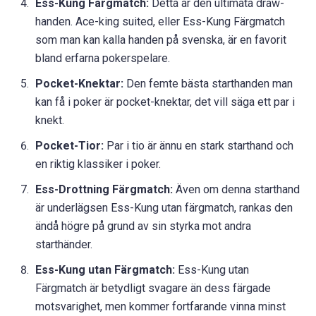
Ess-Kung Färgmatch:
Detta är den ultimata draw-
handen. Ace-king suited, eller Ess-Kung Färgmatch
som man kan kalla handen på svenska, är en favorit
bland erfarna pokerspelare.
Pocket-Knektar:
Den femte bästa starthanden man
kan få i poker är pocket-knektar, det vill säga ett par i
knekt.
Pocket-Tior:
Par i tio är ännu en stark starthand och
en riktig klassiker i poker.
Ess-Drottning Färgmatch:
Även om denna starthand
är underlägsen Ess-Kung utan färgmatch, rankas den
ändå högre på grund av sin styrka mot andra
starthänder.
Ess-Kung utan Färgmatch:
Ess-Kung utan
Färgmatch är betydligt svagare än dess färgade
motsvarighet, men kommer fortfarande vinna minst