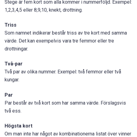
Stege är fem kort som alla kommer i nummerföljd. Exempel:
1,2,3,4,5 eller 8,9,10, knekt, drottning.
Triss
Som namnet indikerar består triss av tre kort med samma
värde. Det kan exempelvis vara tre femmor eller tre
drottningar.
Två-par
Två par av olika nummer. Exempel: två femmor eller två
kungar.
Par
Par består av två kort som har samma värde. Förslagsvis
två ess.
Högsta kort
Om man inte har något av kombinationerna listat över vinner