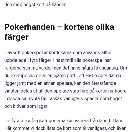
den med högst kort på handen.
Pokerhanden – kortens olika
färger
Oavsett pokerspel är kortlekarna som används alltid
uppdelade i fyra färger. I nästintill alla pokerspel har
färgerna samma värde, men det finns några få undantag. Om
du exempelvis delar en ojämn pott i ett Hi-Lo spel där du
ligger jämt med en annan spelare, kan den återstående
vinsten delas ut till den spelare vars färg på korten är högre.
I dessa sällsynta fall rankas vanligtvis spader som högst
och klöver som lägst.
De fyra olika färgkategorierna kan variera från land till land.
Här kommer vi dock lista de kort som är vanligast, och även