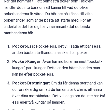
När det kommer till att bemästra poker som Hold’em
handlar det inte bara om att känna till vad de olika
pokerhänderna är värda. Du bör också känna till vilka
pokerhänder som är de bästa att starta med. För att
underlätta det för dig har vi sammanfattat de bästa
starthänderna här.
Pocket-Ess:
Pocket-ess, det vill säga ett par i ess,
är den bästa starthanden man kan ha i poker.
Pocket-Kungar:
Även här indikerar namnet “pocket-
kungar” par i kungar. Detta är den bästa handen man
kan ha efter pocket-ess.
Pocket-Drottningar:
Om du får denna starthand kan
du försäkra dig om att du har en stark chans att vinna
över dina motståndare. Det vill säga om de inte har två
ess eller två kungar på handen.