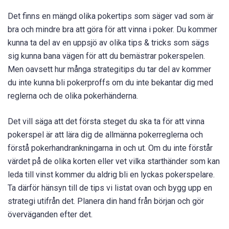
Det finns en mängd olika pokertips som säger vad som är
bra och mindre bra att göra för att vinna i poker. Du kommer
kunna ta del av en uppsjö av olika tips & tricks som sägs
sig kunna bana vägen för att du bemästrar pokerspelen.
Men oavsett hur många strategitips du tar del av kommer
du inte kunna bli pokerproffs om du inte bekantar dig med
reglerna och de olika pokerhänderna.
Det vill säga att det första steget du ska ta för att vinna
pokerspel är att lära dig de allmänna pokerreglerna och
förstå pokerhandrankningarna in och ut. Om du inte förstår
värdet på de olika korten eller vet vilka starthänder som kan
leda till vinst kommer du aldrig bli en lyckas pokerspelare.
Ta därför hänsyn till de tips vi listat ovan och bygg upp en
strategi utifrån det. Planera din hand från början och gör
överväganden efter det.