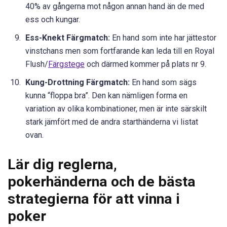
40% av gångerna mot någon annan hand än de med
ess och kungar.
Ess-Knekt Färgmatch:
En hand som inte har jättestor
vinstchans men som fortfarande kan leda till en Royal
Flush/
Färgstege
och därmed kommer på plats nr 9.
Kung-Drottning Färgmatch:
En hand som sägs
kunna “floppa bra”. Den kan nämligen forma en
variation av olika kombinationer, men är inte särskilt
stark jämfört med de andra starthänderna vi listat
ovan.
Lär dig reglerna,
pokerhänderna och de bästa
strategierna för att vinna i
poker