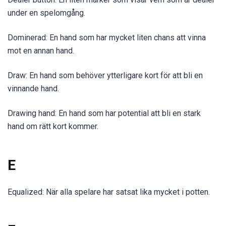
under en spelomgång.
Dominerad: En hand som har mycket liten chans att vinna
mot en annan hand.
Draw: En hand som behöver ytterligare kort för att bli en
vinnande hand.
Drawing hand: En hand som har potential att bli en stark
hand om rätt kort kommer.
E
Equalized: När alla spelare har satsat lika mycket i potten.