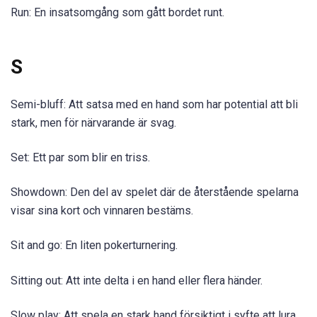
Run: En insatsomgång som gått bordet runt.
S
Semi-bluff: Att satsa med en hand som har potential att bli
stark, men för närvarande är svag.
Set: Ett par som blir en triss.
Showdown: Den del av spelet där de återstående spelarna
visar sina kort och vinnaren bestäms.
Sit and go: En liten pokerturnering.
Sitting out: Att inte delta i en hand eller flera händer.
Slow play: Att spela en stark hand försiktigt i syfte att lura