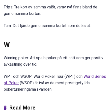
Trips: Tre kort av samma valör, varav två finns bland de
gemensamma korten.
Turn: Det fjärde gemensamma kortet som delas ut.
W
Winning poker: Att spela poker på ett sätt som ger positiv
avkastning över tid.
WPT och WSOP: World Poker Tour (WPT) och
World Series
of Poker
(WSOP) är två av de mest prestigefyllda
pokerturneringarna i världen.
Read More