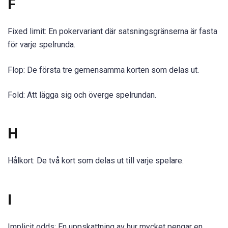
F
Fixed limit: En pokervariant där satsningsgränserna är fasta
för varje spelrunda.
Flop: De första tre gemensamma korten som delas ut.
Fold: Att lägga sig och överge spelrundan.
H
Hålkort: De två kort som delas ut till varje spelare.
I
Implicit odds: En uppskattning av hur mycket pengar en