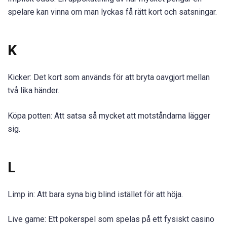
spelare kan vinna om man lyckas få rätt kort och satsningar.
K
Kicker: Det kort som används för att bryta oavgjort mellan
två lika händer.
Köpa potten: Att satsa så mycket att motståndarna lägger
sig.
L
Limp in: Att bara syna big blind istället för att höja.
Live game: Ett pokerspel som spelas på ett fysiskt casino